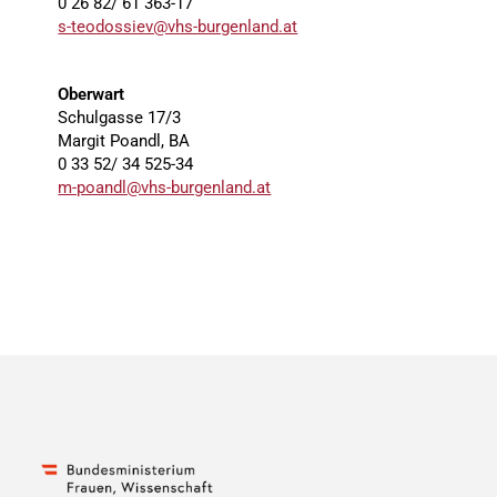
0 26 82/ 61 363-17
s-teodossiev@vhs-burgenland.at
Oberwart
Schulgasse 17/3
Margit Poandl, BA
0 33 52/ 34 525-34
m-poandl@vhs-burgenland.at