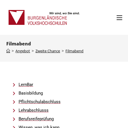
Filmabend
>
Angebot
>
Zweite Chance
>
Filmabend
LernBar
Basisbildung
Pflichtschulabschluss
Lehrabschlusss
Berufsreifeprüfung
Wissen, was ich kann