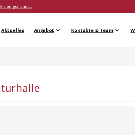
vhs-burgenland.at
Aktuelles
Angebot
Kontakte & Team
W
lturhalle