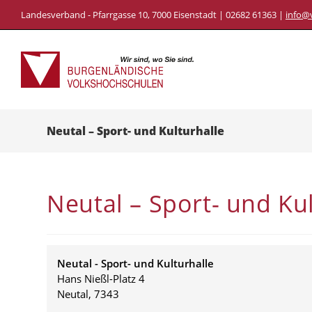
Skip
Landesverband - Pfarrgasse 10, 7000 Eisenstadt | 02682 61363 |
info@
to
content
Neutal – Sport- und Kulturhalle
Neutal – Sport- und Ku
Neutal - Sport- und Kulturhalle
Hans Nießl-Platz 4
Neutal
,
7343