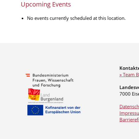
Upcoming Events
No events currently scheduled at this location.
Kontakt
» Team B
Landesv
7000 Eis
Datensch
Impress
Barrieref