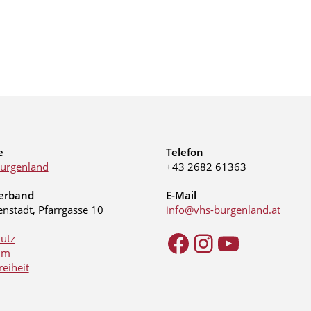
e
Telefon
urgenland
+43 2682 61363
erband
E-Mail
enstadt, Pfarrgasse 10
info@vhs-burgenland.at
utz
Facebook
Instagram
YouTube
um
reiheit