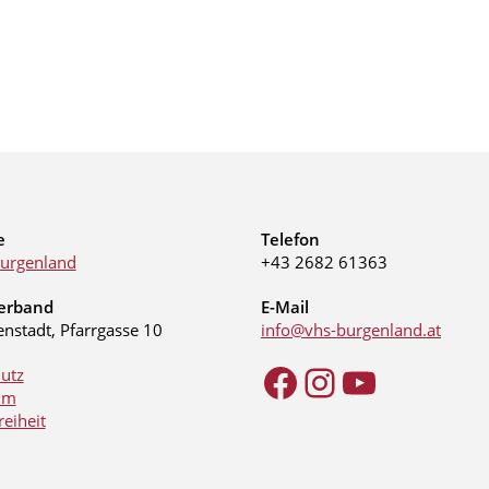
e
Telefon
urgenland
+43 2682 61363
erband
E-Mail
enstadt, Pfarrgasse 10
info@vhs-burgenland.at
utz
Facebook
Instagram
YouTube
um
reiheit