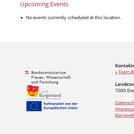
Upcoming Events
No events currently scheduled at this location.
Kontakt
» Team B
Landesv
7000 Eis
Datensch
Impress
Barrieref