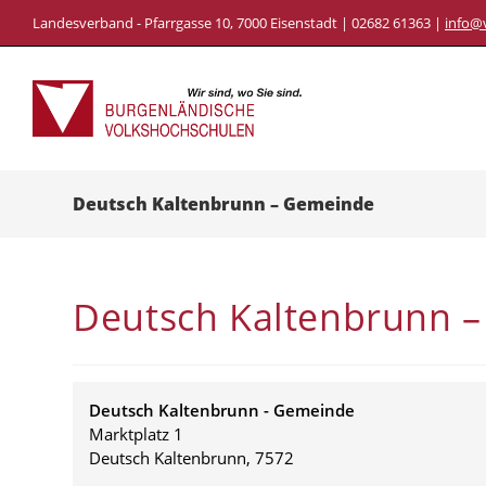
Skip
Landesverband - Pfarrgasse 10, 7000 Eisenstadt | 02682 61363 |
info@
to
content
Deutsch Kaltenbrunn – Gemeinde
Deutsch Kaltenbrunn 
Deutsch Kaltenbrunn - Gemeinde
Marktplatz 1
Deutsch Kaltenbrunn
,
7572