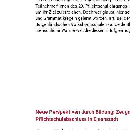
1.008 Stunden Unterricht sind eine lange Zeit. Es i
Teilnehmer*innen des 29. Pflichtschullehrgangs i
um ihr Ziel zu erreichen. Doch wer glaubt, hier 
und Grammatikregeln gelernt worden, irrt. Bei der
Burgenländischen Volkshochschulen wurde deutli
menschliche Wärme war, die diesen Erfolg ermög
Neue Perspektiven durch Bildung: Zeug
Pflichtschulabschluss in Eisenstadt