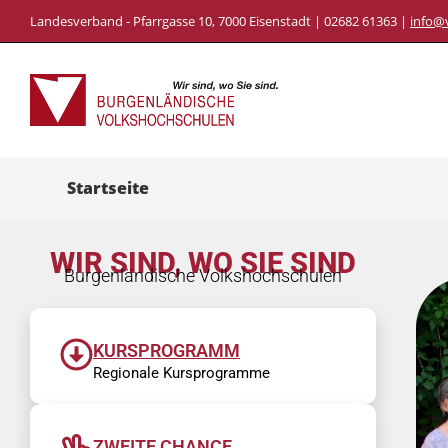
Landesverband - Pfarrgasse 10, 7000 Eisenstadt | 02682 61363 |
info@
Startseite
WIR SIND, WO SIE SIND
Burgenländische Volkshochschulen
KURSPROGRAMM
Regionale Kursprogramme
ZWEITE CHANCE