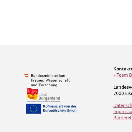
Kontakt
» Team B
Landesv
7000 Eis
Datensch
Impress
Barrieref