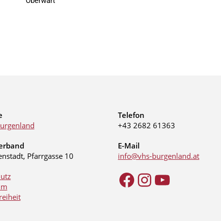
Oberwart
e
Telefon
urgenland
+43 2682 61363
erband
E-Mail
enstadt, Pfarrgasse 10
info@vhs-burgenland.at
utz
um
reiheit