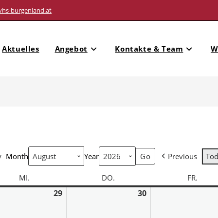
vhs-burgenland.at
Aktuelles
Angebot
Kontakte & Team
W
y
Month
Year
Previous
To
MI.
DO.
FR.
29
30