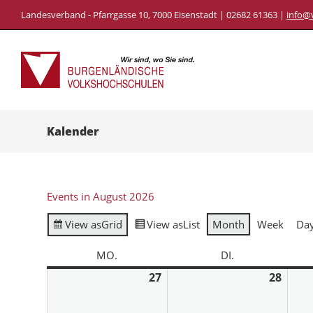
Landesverband - Pfarrgasse 10, 7000 Eisenstadt | 02682 61363 |
info@
Kalender
Events in August 2026
View as
Grid
View as
List
Month
Week
Da
MO.
DI.
27
28