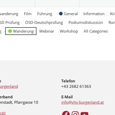
wanderung
Film
Führung
General
Information
Ki
SD Prüfung
ÖSD-Deutschprüfung
Podiumsdiskussion
Ru
g
Wanderung
Webinar
Workshop
All Categories
e
Telefon
urgenland
+43 2682 61363
erband
E-Mail
enstadt, Pfarrgasse 10
info@vhs-burgenland.at
utz