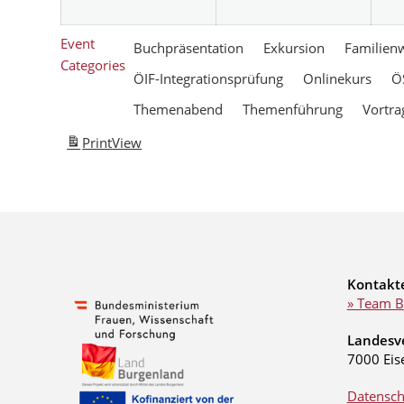
Event
Buchpräsentation
Exkursion
Familien
Categories
ÖIF-Integrationsprüfung
Onlinekurs
Ö
Themenabend
Themenführung
Vortra
Print
View
Kontakt
» Team B
Landesv
7000 Eis
Datensch