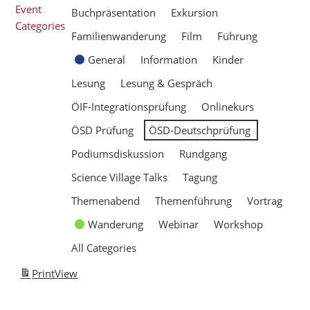
Event
Buchpräsentation
Exkursion
Categories
Familienwanderung
Film
Führung
General
Information
Kinder
Lesung
Lesung & Gespräch
ÖIF-Integrationsprüfung
Onlinekurs
ÖSD Prüfung
ÖSD-Deutschprüfung
Podiumsdiskussion
Rundgang
Science Village Talks
Tagung
Themenabend
Themenführung
Vortrag
Wanderung
Webinar
Workshop
All Categories
Print
View