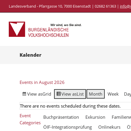
Landesverband - Pfarrgasse 10, 7000 Eisenstadt | 02682 61363 |
info@
Kalender
Events in August 2026
View as
Grid
View as
List
Month
Week
Da
There are no events scheduled during these dates.
Event
Buchpräsentation
Exkursion
Familien
Categories
ÖIF-Integrationsprüfung
Onlinekurs
Ö