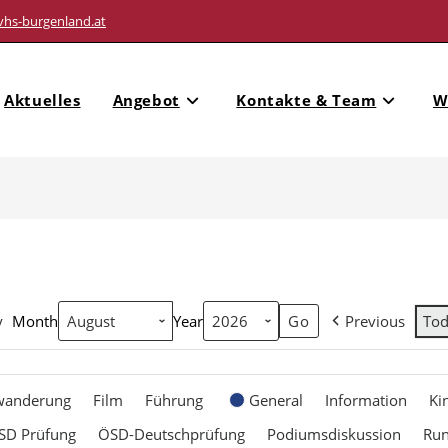
vhs-burgenland.at
Aktuelles
Angebot
Kontakte & Team
W
y
Month
Year
Previous
To
wanderung
Film
Führung
General
Information
Ki
SD Prüfung
ÖSD-Deutschprüfung
Podiumsdiskussion
Ru