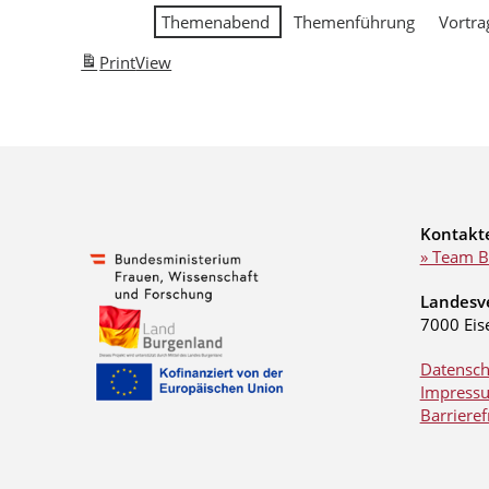
Themenabend
Themenführung
Vortra
Print
View
Kontakt
» Team B
Landesv
7000 Eis
Datensch
Impress
Barrieref