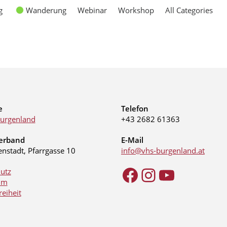
g
Wanderung
Webinar
Workshop
All Categories
e
Telefon
urgenland
+43 2682 61363
erband
E-Mail
enstadt, Pfarrgasse 10
info@vhs-burgenland.at
utz
um
reiheit