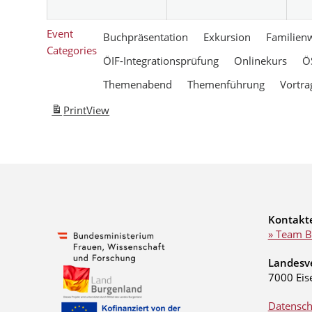
Event
Buchpräsentation
Exkursion
Familien
Categories
ÖIF-Integrationsprüfung
Onlinekurs
Ö
Themenabend
Themenführung
Vortra
Print
View
Kontakt
» Team B
Landesv
7000 Eis
Datensch