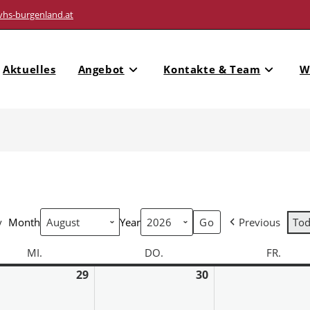
vhs-burgenland.at
Aktuelles
Angebot
Kontakte & Team
W
y
Month
Year
Previous
To
MI.
DO.
FR.
29
30