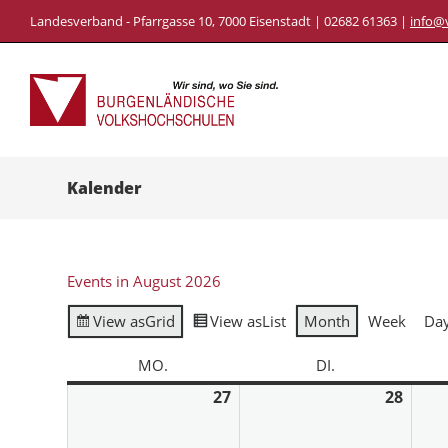
Landesverband - Pfarrgasse 10, 7000 Eisenstadt | 02682 61363 |
info@
Kalender
Events in August 2026
View as
Grid
View as
List
Month
Week
Da
MO.
DI.
27
28