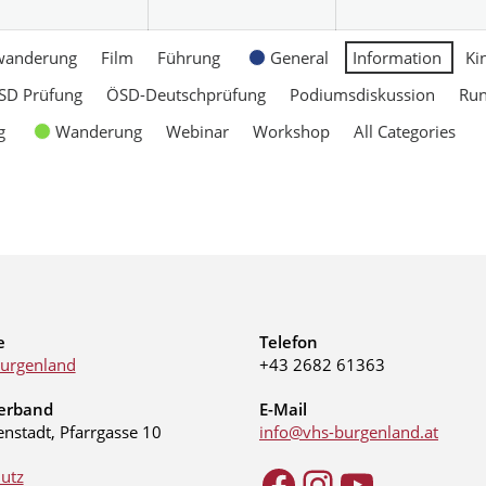
wanderung
Film
Führung
General
Information
Ki
SD Prüfung
ÖSD-Deutschprüfung
Podiumsdiskussion
Ru
g
Wanderung
Webinar
Workshop
All Categories
e
Telefon
urgenland
+43 2682 61363
erband
E-Mail
enstadt, Pfarrgasse 10
info@vhs-burgenland.at
utz