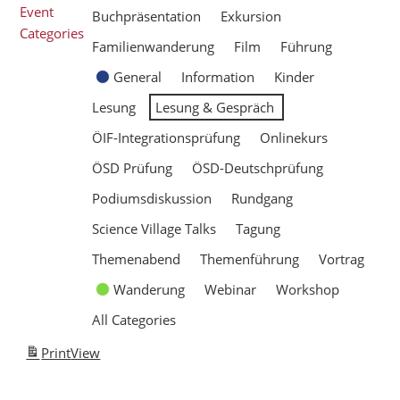
Event
Buchpräsentation
Exkursion
Categories
Familienwanderung
Film
Führung
General
Information
Kinder
Lesung
Lesung & Gespräch
ÖIF-Integrationsprüfung
Onlinekurs
ÖSD Prüfung
ÖSD-Deutschprüfung
Podiumsdiskussion
Rundgang
Science Village Talks
Tagung
Themenabend
Themenführung
Vortrag
Wanderung
Webinar
Workshop
All Categories
Print
View