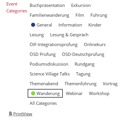
Event
Buchpräsentation
Exkursion
Categories
Familienwanderung
Film
Führung
General
Information
Kinder
Lesung
Lesung & Gespräch
ÖIF-Integrationsprüfung
Onlinekurs
ÖSD Prüfung
ÖSD-Deutschprüfung
Podiumsdiskussion
Rundgang
Science Village Talks
Tagung
Themenabend
Themenführung
Vortrag
Wanderung
Webinar
Workshop
All Categories
Print
View