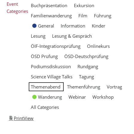
Event
Buchpräsentation
Exkursion
Categories
Familienwanderung
Film
Führung
General
Information
Kinder
Lesung
Lesung & Gespräch
ÖIF-Integrationsprüfung
Onlinekurs
ÖSD Prüfung
ÖSD-Deutschprüfung
Podiumsdiskussion
Rundgang
Science Village Talks
Tagung
Themenabend
Themenführung
Vortrag
Wanderung
Webinar
Workshop
All Categories
Print
View