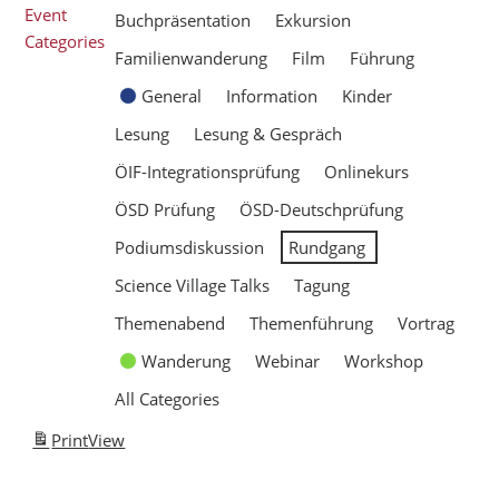
Event
Buchpräsentation
Exkursion
Categories
Familienwanderung
Film
Führung
General
Information
Kinder
Lesung
Lesung & Gespräch
ÖIF-Integrationsprüfung
Onlinekurs
ÖSD Prüfung
ÖSD-Deutschprüfung
Podiumsdiskussion
Rundgang
Science Village Talks
Tagung
Themenabend
Themenführung
Vortrag
Wanderung
Webinar
Workshop
All Categories
Print
View