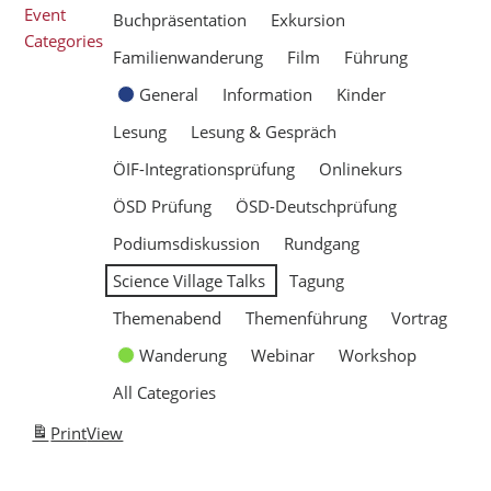
Event
Buchpräsentation
Exkursion
Categories
Familienwanderung
Film
Führung
General
Information
Kinder
Lesung
Lesung & Gespräch
ÖIF-Integrationsprüfung
Onlinekurs
ÖSD Prüfung
ÖSD-Deutschprüfung
Podiumsdiskussion
Rundgang
Science Village Talks
Tagung
Themenabend
Themenführung
Vortrag
Wanderung
Webinar
Workshop
All Categories
Print
View