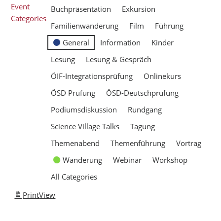
Event
Buchpräsentation
Exkursion
Categories
Familienwanderung
Film
Führung
General
Information
Kinder
Lesung
Lesung & Gespräch
ÖIF-Integrationsprüfung
Onlinekurs
ÖSD Prüfung
ÖSD-Deutschprüfung
Podiumsdiskussion
Rundgang
Science Village Talks
Tagung
Themenabend
Themenführung
Vortrag
Wanderung
Webinar
Workshop
All Categories
Print
View