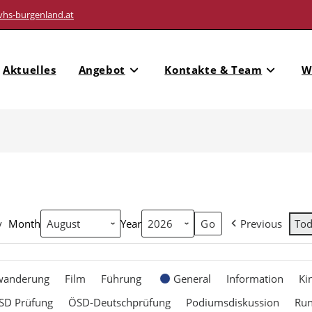
vhs-burgenland.at
Aktuelles
Angebot
Kontakte & Team
W
y
Month
Year
Previous
To
wanderung
Film
Führung
General
Information
Ki
SD Prüfung
ÖSD-Deutschprüfung
Podiumsdiskussion
Ru