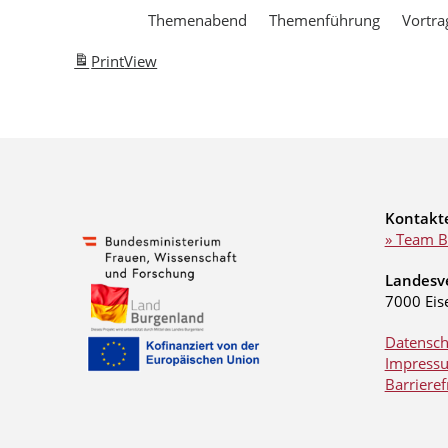
Themenabend
Themenführung
Vortra
Print
View
Kontakt
» Team B
Landesv
7000 Eis
Datensch
Impress
Barrieref