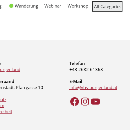
g
Wanderung
Webinar
Workshop
All Categories
e
Telefon
urgenland
+43 2682 61363
erband
E-Mail
enstadt, Pfarrgasse 10
info@vhs-burgenland.at
utz
um
reiheit