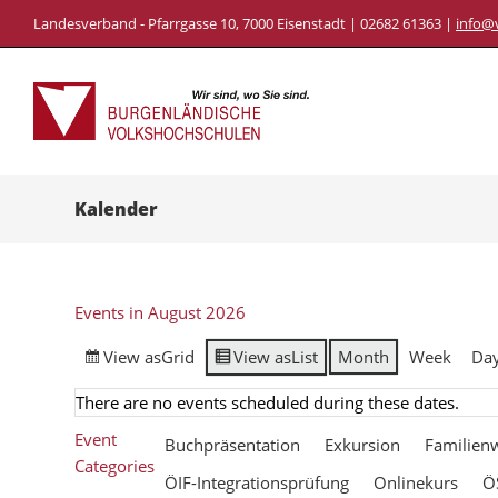
Landesverband - Pfarrgasse 10, 7000 Eisenstadt | 02682 61363 |
info@
Kalender
Events in August 2026
View as
Grid
View as
List
Month
Week
Da
There are no events scheduled during these dates.
Event
Buchpräsentation
Exkursion
Familien
Categories
ÖIF-Integrationsprüfung
Onlinekurs
Ö