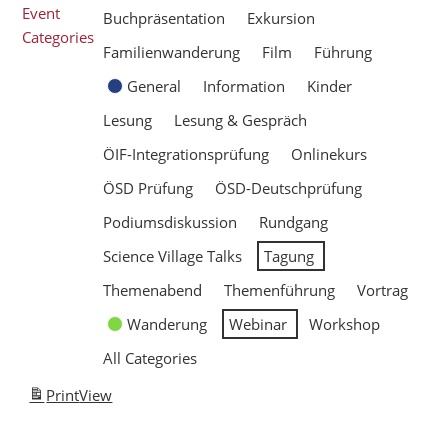
Event
Buchpräsentation
Exkursion
Categories
Familienwanderung
Film
Führung
General
Information
Kinder
Lesung
Lesung & Gespräch
ÖIF-Integrationsprüfung
Onlinekurs
ÖSD Prüfung
ÖSD-Deutschprüfung
Podiumsdiskussion
Rundgang
Science Village Talks
Tagung
Themenabend
Themenführung
Vortrag
Wanderung
Webinar
Workshop
All Categories
Print
View