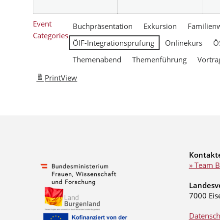
Event
Buchpräsentation
Exkursion
Familien
Categories
ÖIF-Integrationsprüfung
Onlinekurs
Ö
Themenabend
Themenführung
Vortra
Print
View
Kontakt
» Team B
Landesv
7000 Eis
Datensch