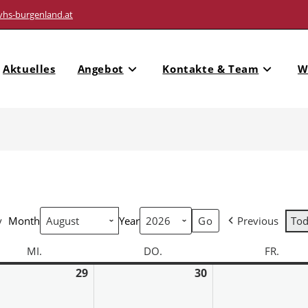
vhs-burgenland.at
Aktuelles
Angebot
Kontakte & Team
W
y
Month
Year
Previous
To
MI.
DO.
FR.
29
30