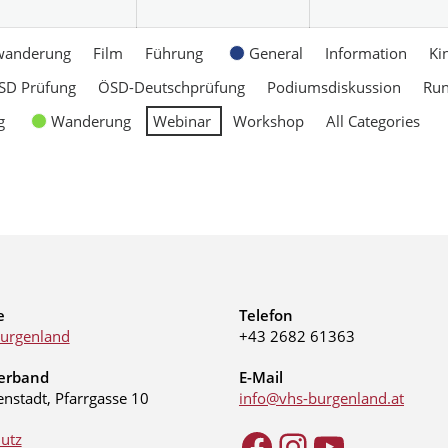
wanderung
Film
Führung
General
Information
Ki
SD Prüfung
ÖSD-Deutschprüfung
Podiumsdiskussion
Ru
g
Wanderung
Webinar
Workshop
All Categories
e
Telefon
urgenland
+43 2682 61363
erband
E-Mail
enstadt, Pfarrgasse 10
info@vhs-burgenland.at
utz