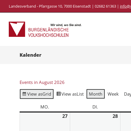
Landesverband - Pfarrgasse 10, 7000 Eisenstadt | 02682 61363 |
info@
Kalender
Events in August 2026
View as
Grid
View as
List
Month
Week
Da
MO.
DI.
27
28