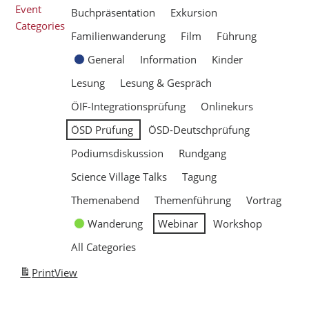
Event
Buchpräsentation
Exkursion
Categories
Familienwanderung
Film
Führung
General
Information
Kinder
Lesung
Lesung & Gespräch
ÖIF-Integrationsprüfung
Onlinekurs
ÖSD Prüfung
ÖSD-Deutschprüfung
Podiumsdiskussion
Rundgang
Science Village Talks
Tagung
Themenabend
Themenführung
Vortrag
Wanderung
Webinar
Workshop
All Categories
Print
View