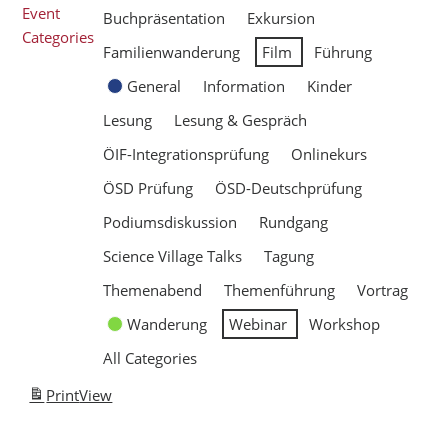
Event
Buchpräsentation
Exkursion
Categories
Familienwanderung
Film
Führung
General
Information
Kinder
Lesung
Lesung & Gespräch
ÖIF-Integrationsprüfung
Onlinekurs
ÖSD Prüfung
ÖSD-Deutschprüfung
Podiumsdiskussion
Rundgang
Science Village Talks
Tagung
Themenabend
Themenführung
Vortrag
Wanderung
Webinar
Workshop
All Categories
Print
View