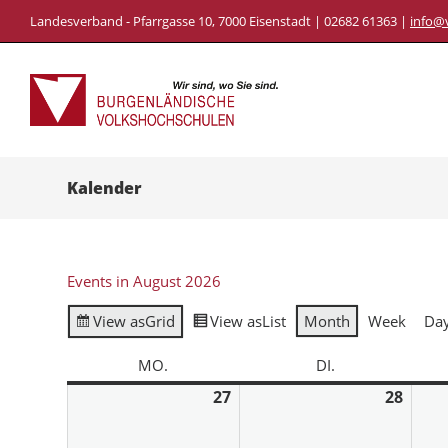
Landesverband - Pfarrgasse 10, 7000 Eisenstadt | 02682 61363 |
info@
Kalender
Events in August 2026
View as
Grid
View as
List
Month
Week
Da
MO.
DI.
27
28