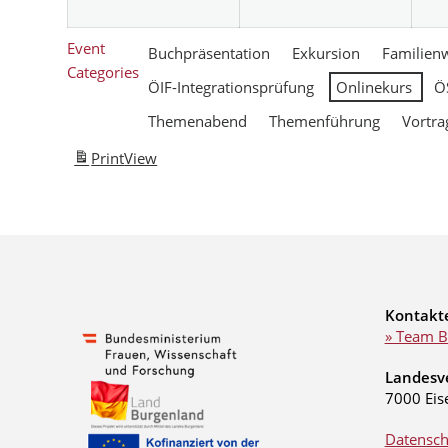
Event
Buchpräsentation
Exkursion
Familien
Categories
ÖIF-Integrationsprüfung
Onlinekurs
Ö
Themenabend
Themenführung
Vortra
Print
View
Kontakt
» Team B
Landesv
7000 Eis
Datensch