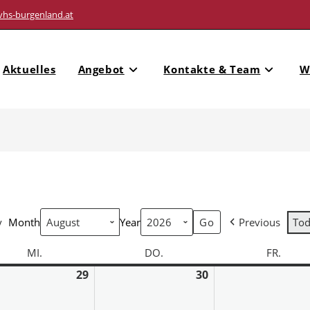
vhs-burgenland.at
Aktuelles
Angebot
Kontakte & Team
W
y
Month
Year
Previous
To
MI.
DO.
FR.
29
30