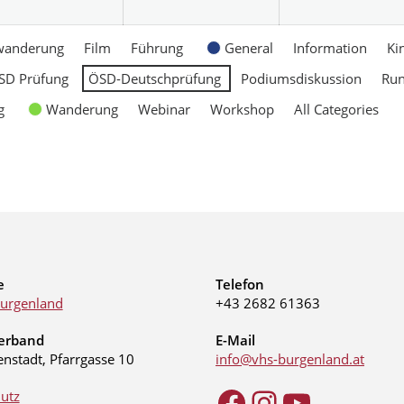
wanderung
Film
Führung
General
Information
Ki
SD Prüfung
ÖSD-Deutschprüfung
Podiumsdiskussion
Ru
g
Wanderung
Webinar
Workshop
All Categories
e
Telefon
urgenland
+43 2682 61363
erband
E-Mail
enstadt, Pfarrgasse 10
info@vhs-burgenland.at
utz