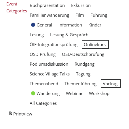
Event
Buchpräsentation
Exkursion
Categories
Familienwanderung
Film
Führung
General
Information
Kinder
Lesung
Lesung & Gespräch
ÖIF-Integrationsprüfung
Onlinekurs
ÖSD Prüfung
ÖSD-Deutschprüfung
Podiumsdiskussion
Rundgang
Science Village Talks
Tagung
Themenabend
Themenführung
Vortrag
Wanderung
Webinar
Workshop
All Categories
Print
View