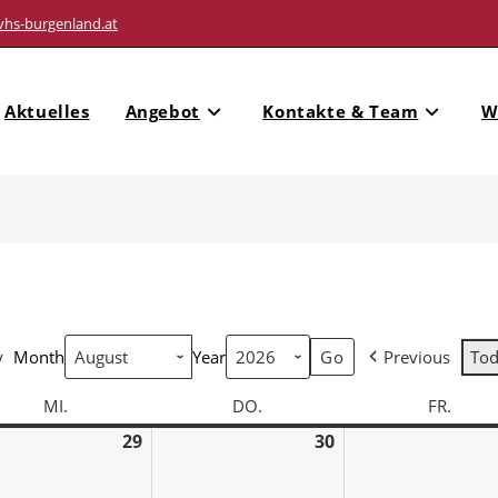
vhs-burgenland.at
Aktuelles
Angebot
Kontakte & Team
W
y
Month
Year
Previous
To
MI.
DO.
FR.
29
30