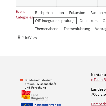
Event
Buchpräsentation
Exkursion
Familien
Categories
ÖIF-Integrationsprüfung
Onlinekurs
Ö
Themenabend
Themenführung
Vortra
Print
View
Kontakt
» Team B
Landesv
7000 Eis
Datensch