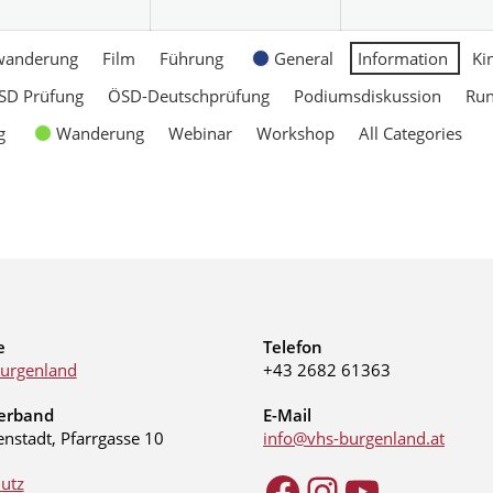
wanderung
Film
Führung
General
Information
Ki
SD Prüfung
ÖSD-Deutschprüfung
Podiumsdiskussion
Ru
g
Wanderung
Webinar
Workshop
All Categories
e
Telefon
urgenland
+43 2682 61363
erband
E-Mail
enstadt, Pfarrgasse 10
info@vhs-burgenland.at
utz