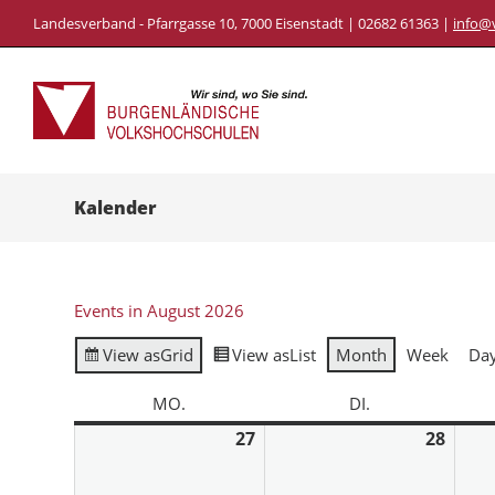
Landesverband - Pfarrgasse 10, 7000 Eisenstadt | 02682 61363 |
info@
Kalender
Events in August 2026
View as
Grid
View as
List
Month
Week
Da
MO.
DI.
27
28