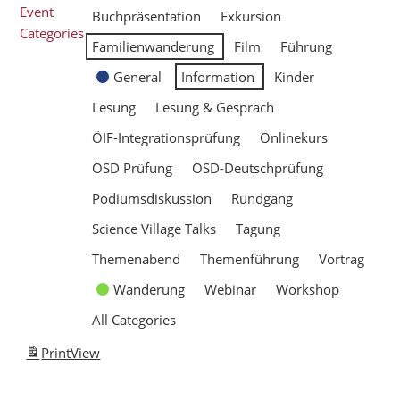
Event
Buchpräsentation
Exkursion
Categories
Familienwanderung
Film
Führung
General
Information
Kinder
Lesung
Lesung & Gespräch
ÖIF-Integrationsprüfung
Onlinekurs
ÖSD Prüfung
ÖSD-Deutschprüfung
Podiumsdiskussion
Rundgang
Science Village Talks
Tagung
Themenabend
Themenführung
Vortrag
Wanderung
Webinar
Workshop
All Categories
Print
View