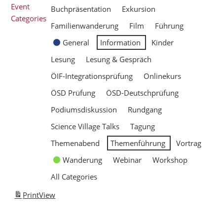
Event
Buchpräsentation
Exkursion
Categories
Familienwanderung
Film
Führung
General
Information
Kinder
Lesung
Lesung & Gespräch
ÖIF-Integrationsprüfung
Onlinekurs
ÖSD Prüfung
ÖSD-Deutschprüfung
Podiumsdiskussion
Rundgang
Science Village Talks
Tagung
Themenabend
Themenführung
Vortrag
Wanderung
Webinar
Workshop
All Categories
Print
View