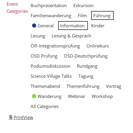
Event
Buchpräsentation
Exkursion
Categories
Familienwanderung
Film
Führung
General
Information
Kinder
Lesung
Lesung & Gespräch
ÖIF-Integrationsprüfung
Onlinekurs
ÖSD Prüfung
ÖSD-Deutschprüfung
Podiumsdiskussion
Rundgang
Science Village Talks
Tagung
Themenabend
Themenführung
Vortrag
Wanderung
Webinar
Workshop
All Categories
Print
View