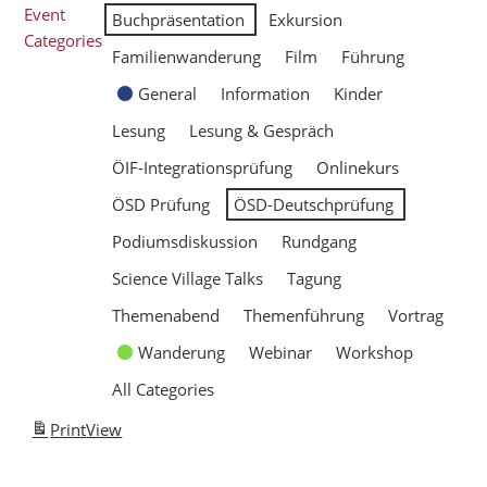
Event
Buchpräsentation
Exkursion
Categories
Familienwanderung
Film
Führung
General
Information
Kinder
Lesung
Lesung & Gespräch
ÖIF-Integrationsprüfung
Onlinekurs
ÖSD Prüfung
ÖSD-Deutschprüfung
Podiumsdiskussion
Rundgang
Science Village Talks
Tagung
Themenabend
Themenführung
Vortrag
Wanderung
Webinar
Workshop
All Categories
Print
View