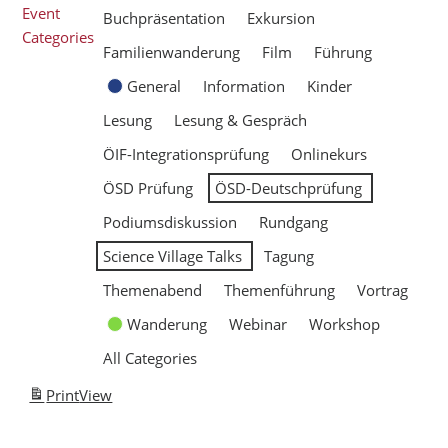
Event
Buchpräsentation
Exkursion
Categories
Familienwanderung
Film
Führung
General
Information
Kinder
Lesung
Lesung & Gespräch
ÖIF-Integrationsprüfung
Onlinekurs
ÖSD Prüfung
ÖSD-Deutschprüfung
Podiumsdiskussion
Rundgang
Science Village Talks
Tagung
Themenabend
Themenführung
Vortrag
Wanderung
Webinar
Workshop
All Categories
Print
View