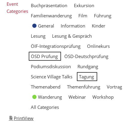
Event
Buchpräsentation
Exkursion
Categories
Familienwanderung
Film
Führung
General
Information
Kinder
Lesung
Lesung & Gespräch
ÖIF-Integrationsprüfung
Onlinekurs
ÖSD Prüfung
ÖSD-Deutschprüfung
Podiumsdiskussion
Rundgang
Science Village Talks
Tagung
Themenabend
Themenführung
Vortrag
Wanderung
Webinar
Workshop
All Categories
Print
View