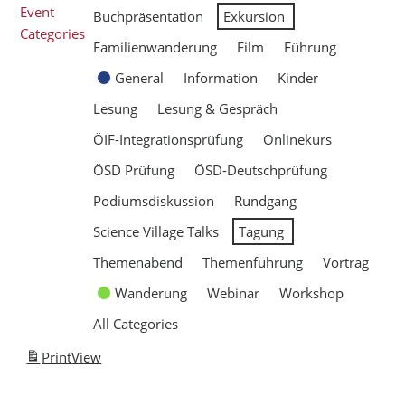
Event
Buchpräsentation
Exkursion
Categories
Familienwanderung
Film
Führung
General
Information
Kinder
Lesung
Lesung & Gespräch
ÖIF-Integrationsprüfung
Onlinekurs
ÖSD Prüfung
ÖSD-Deutschprüfung
Podiumsdiskussion
Rundgang
Science Village Talks
Tagung
Themenabend
Themenführung
Vortrag
Wanderung
Webinar
Workshop
All Categories
Print
View