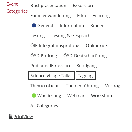
Event
Buchpräsentation
Exkursion
Categories
Familienwanderung
Film
Führung
General
Information
Kinder
Lesung
Lesung & Gespräch
ÖIF-Integrationsprüfung
Onlinekurs
ÖSD Prüfung
ÖSD-Deutschprüfung
Podiumsdiskussion
Rundgang
Science Village Talks
Tagung
Themenabend
Themenführung
Vortrag
Wanderung
Webinar
Workshop
All Categories
Print
View