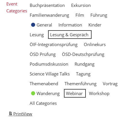
Event
Buchpräsentation
Exkursion
Categories
Familienwanderung
Film
Führung
General
Information
Kinder
Lesung
Lesung & Gespräch
ÖIF-Integrationsprüfung
Onlinekurs
ÖSD Prüfung
ÖSD-Deutschprüfung
Podiumsdiskussion
Rundgang
Science Village Talks
Tagung
Themenabend
Themenführung
Vortrag
Wanderung
Webinar
Workshop
All Categories
Print
View