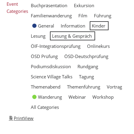
Event
Buchpräsentation
Exkursion
Categories
Familienwanderung
Film
Führung
General
Information
Kinder
Lesung
Lesung & Gespräch
ÖIF-Integrationsprüfung
Onlinekurs
ÖSD Prüfung
ÖSD-Deutschprüfung
Podiumsdiskussion
Rundgang
Science Village Talks
Tagung
Themenabend
Themenführung
Vortrag
Wanderung
Webinar
Workshop
All Categories
Print
View