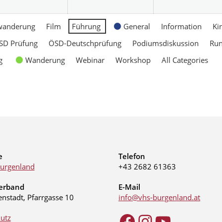
wanderung
Film
Führung
General
Information
Ki
SD Prüfung
ÖSD-Deutschprüfung
Podiumsdiskussion
Ru
g
Wanderung
Webinar
Workshop
All Categories
e
Telefon
urgenland
+43 2682 61363
erband
E-Mail
enstadt, Pfarrgasse 10
info@vhs-burgenland.at
utz