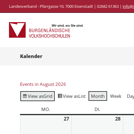
Landesverband - Pfarrgasse 10, 7000 Eisenstadt | 02682 61363 |
info@
Kalender
Events in August 2026
View as
Grid
View as
List
Month
Week
Da
MO.
DI.
27
28