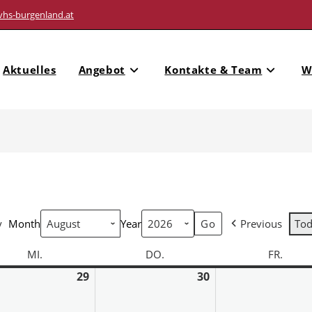
vhs-burgenland.at
Aktuelles
Angebot
Kontakte & Team
W
y
Month
Year
Previous
To
MI.
DO.
FR.
29
30