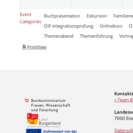
Event
Buchpräsentation
Exkursion
Familien
Categories
ÖIF-Integrationsprüfung
Onlinekurs
Ö
Themenabend
Themenführung
Vortra
Print
View
Kontakt
» Team B
Landesv
7000 Eis
Datensch