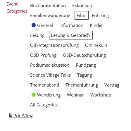
Event
Buchpräsentation
Exkursion
Categories
Familienwanderung
Film
Führung
General
Information
Kinder
Lesung
Lesung & Gespräch
ÖIF-Integrationsprüfung
Onlinekurs
ÖSD Prüfung
ÖSD-Deutschprüfung
Podiumsdiskussion
Rundgang
Science Village Talks
Tagung
Themenabend
Themenführung
Vortrag
Wanderung
Webinar
Workshop
All Categories
Print
View