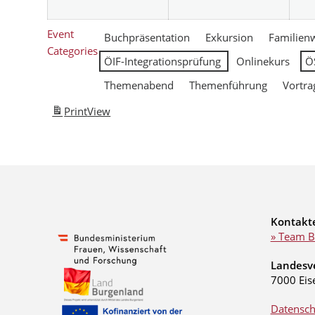
Event
Buchpräsentation
Exkursion
Familien
Categories
ÖIF-Integrationsprüfung
Onlinekurs
Ö
Themenabend
Themenführung
Vortra
Print
View
Kontakt
» Team B
Landesv
7000 Eis
Datensch