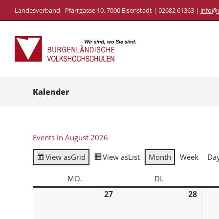
Landesverband - Pfarrgasse 10, 7000 Eisenstadt | 02682 61363 |
info@
Kalender
Events in August 2026
View as
Grid
View as
List
Month
Week
Da
MO.
DI.
27
28