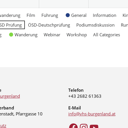
wanderung
Film
Führung
General
Information
Ki
SD Prüfung
ÖSD-Deutschprüfung
Podiumsdiskussion
Ru
g
Wanderung
Webinar
Workshop
All Categories
e
Telefon
urgenland
+43 2682 61363
erband
E-Mail
enstadt, Pfarrgasse 10
info@vhs-burgenland.at
utz