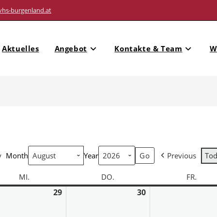
vhs-burgenland.at
Aktuelles
Angebot
Kontakte & Team
W
y
Month
Year
Previous
To
MI.
DO.
FR.
29
30