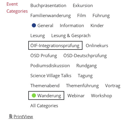
Event
Buchpräsentation
Exkursion
Categories
Familienwanderung
Film
Führung
General
Information
Kinder
Lesung
Lesung & Gespräch
ÖIF-Integrationsprüfung
Onlinekurs
ÖSD Prüfung
ÖSD-Deutschprüfung
Podiumsdiskussion
Rundgang
Science Village Talks
Tagung
Themenabend
Themenführung
Vortrag
Wanderung
Webinar
Workshop
All Categories
Print
View