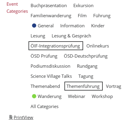
Event
Buchpräsentation
Exkursion
Categories
Familienwanderung
Film
Führung
General
Information
Kinder
Lesung
Lesung & Gespräch
ÖIF-Integrationsprüfung
Onlinekurs
ÖSD Prüfung
ÖSD-Deutschprüfung
Podiumsdiskussion
Rundgang
Science Village Talks
Tagung
Themenabend
Themenführung
Vortrag
Wanderung
Webinar
Workshop
All Categories
Print
View