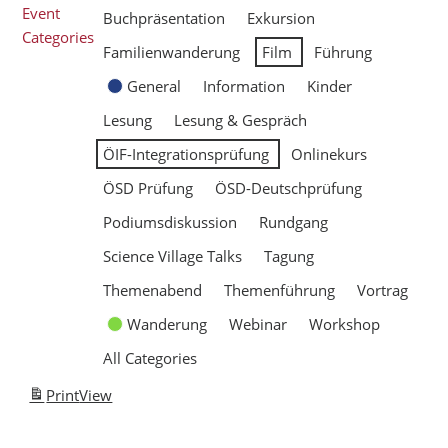
Event
Buchpräsentation
Exkursion
Categories
Familienwanderung
Film
Führung
General
Information
Kinder
Lesung
Lesung & Gespräch
ÖIF-Integrationsprüfung
Onlinekurs
ÖSD Prüfung
ÖSD-Deutschprüfung
Podiumsdiskussion
Rundgang
Science Village Talks
Tagung
Themenabend
Themenführung
Vortrag
Wanderung
Webinar
Workshop
All Categories
Print
View