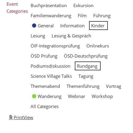
Event
Buchpräsentation
Exkursion
Categories
Familienwanderung
Film
Führung
General
Information
Kinder
Lesung
Lesung & Gespräch
ÖIF-Integrationsprüfung
Onlinekurs
ÖSD Prüfung
ÖSD-Deutschprüfung
Podiumsdiskussion
Rundgang
Science Village Talks
Tagung
Themenabend
Themenführung
Vortrag
Wanderung
Webinar
Workshop
All Categories
Print
View