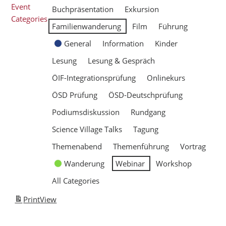
Event
Buchpräsentation
Exkursion
Categories
Familienwanderung
Film
Führung
General
Information
Kinder
Lesung
Lesung & Gespräch
ÖIF-Integrationsprüfung
Onlinekurs
ÖSD Prüfung
ÖSD-Deutschprüfung
Podiumsdiskussion
Rundgang
Science Village Talks
Tagung
Themenabend
Themenführung
Vortrag
Wanderung
Webinar
Workshop
All Categories
Print
View