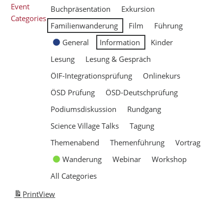
Event
Buchpräsentation
Exkursion
Categories
Familienwanderung
Film
Führung
General
Information
Kinder
Lesung
Lesung & Gespräch
ÖIF-Integrationsprüfung
Onlinekurs
ÖSD Prüfung
ÖSD-Deutschprüfung
Podiumsdiskussion
Rundgang
Science Village Talks
Tagung
Themenabend
Themenführung
Vortrag
Wanderung
Webinar
Workshop
All Categories
Print
View