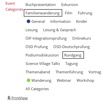
Event
Buchpräsentation
Exkursion
Categories
Familienwanderung
Film
Führung
General
Information
Kinder
Lesung
Lesung & Gespräch
ÖIF-Integrationsprüfung
Onlinekurs
ÖSD Prüfung
ÖSD-Deutschprüfung
Podiumsdiskussion
Rundgang
Science Village Talks
Tagung
Themenabend
Themenführung
Vortrag
Wanderung
Webinar
Workshop
All Categories
Print
View