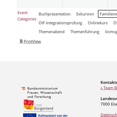
Event
Buchpräsentation
Exkursion
Familien
Categories
ÖIF-Integrationsprüfung
Onlinekurs
Ö
Themenabend
Themenführung
Vortra
Print
View
Kontakt
» Team B
Landesv
7000 Eis
Datensch