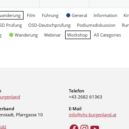
wanderung
Film
Führung
General
Information
Ki
SD Prüfung
ÖSD-Deutschprüfung
Podiumsdiskussion
Ru
g
Wanderung
Webinar
Workshop
All Categories
e
Telefon
urgenland
+43 2682 61363
erband
E-Mail
enstadt, Pfarrgasse 10
info@vhs-burgenland.at
utz