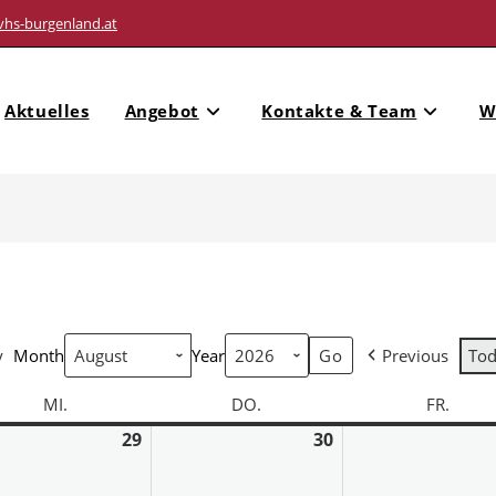
vhs-burgenland.at
Aktuelles
Angebot
Kontakte & Team
W
y
Month
Year
Previous
To
MI.
DO.
FR.
29
30