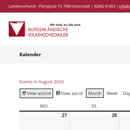
Landesverband - Pfarrgasse 10, 7000 Eisenstadt | 02682 61363 |
info@
Kalender
Events in August 2026
View as
Grid
View as
List
Month
Week
Da
MO.
DI.
27
28