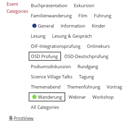
Event
Buchpräsentation
Exkursion
Categories
Familienwanderung
Film
Führung
General
Information
Kinder
Lesung
Lesung & Gespräch
ÖIF-Integrationsprüfung
Onlinekurs
ÖSD Prüfung
ÖSD-Deutschprüfung
Podiumsdiskussion
Rundgang
Science Village Talks
Tagung
Themenabend
Themenführung
Vortrag
Wanderung
Webinar
Workshop
All Categories
Print
View