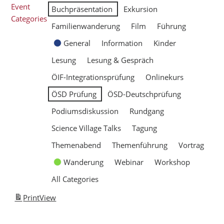
Event
Buchpräsentation
Exkursion
Categories
Familienwanderung
Film
Führung
General
Information
Kinder
Lesung
Lesung & Gespräch
ÖIF-Integrationsprüfung
Onlinekurs
ÖSD Prüfung
ÖSD-Deutschprüfung
Podiumsdiskussion
Rundgang
Science Village Talks
Tagung
Themenabend
Themenführung
Vortrag
Wanderung
Webinar
Workshop
All Categories
Print
View