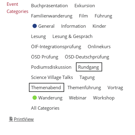
Event
Buchpräsentation
Exkursion
Categories
Familienwanderung
Film
Führung
General
Information
Kinder
Lesung
Lesung & Gespräch
ÖIF-Integrationsprüfung
Onlinekurs
ÖSD Prüfung
ÖSD-Deutschprüfung
Podiumsdiskussion
Rundgang
Science Village Talks
Tagung
Themenabend
Themenführung
Vortrag
Wanderung
Webinar
Workshop
All Categories
Print
View