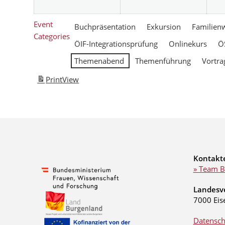
Event
Buchpräsentation
Exkursion
Familien
Categories
ÖIF-Integrationsprüfung
Onlinekurs
Ö
Themenabend
Themenführung
Vortra
Print
View
Kontakt
» Team B
Landesv
7000 Eis
Datensch