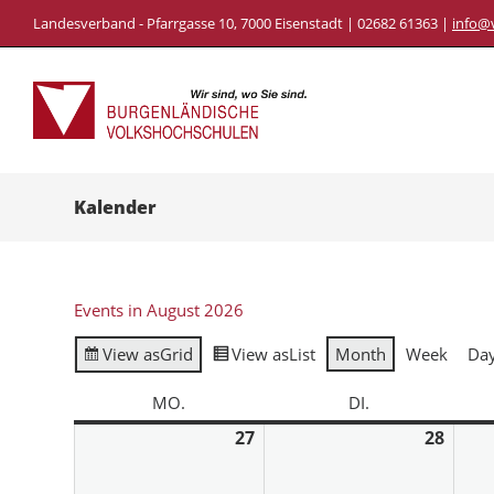
Landesverband - Pfarrgasse 10, 7000 Eisenstadt | 02682 61363 |
info@
Kalender
Events in August 2026
View as
Grid
View as
List
Month
Week
Da
MO.
DI.
27
28