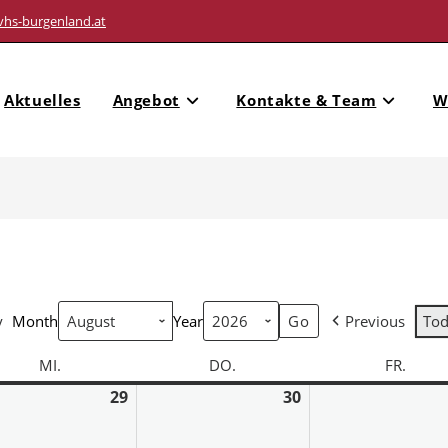
vhs-burgenland.at
Aktuelles
Angebot
Kontakte & Team
W
y
Month
Year
Previous
To
MI.
DO.
FR.
29
30