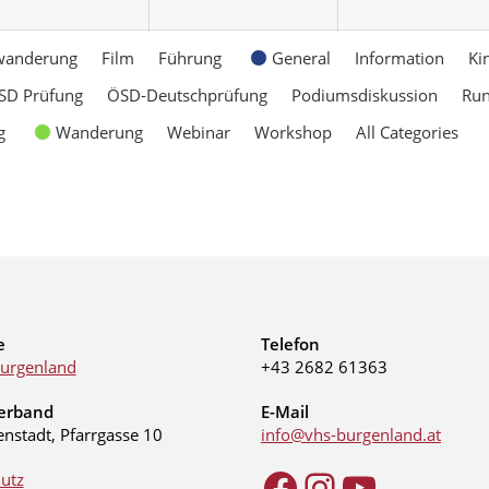
wanderung
Film
Führung
General
Information
Ki
SD Prüfung
ÖSD-Deutschprüfung
Podiumsdiskussion
Ru
g
Wanderung
Webinar
Workshop
All Categories
e
Telefon
urgenland
+43 2682 61363
erband
E-Mail
enstadt, Pfarrgasse 10
info@vhs-burgenland.at
utz