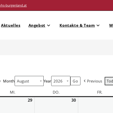
vhs-burgenland.at
Aktuelles
Angebot
Kontakte & Team
W
y
Month
Year
Previous
To
MI.
DO.
FR.
29
30