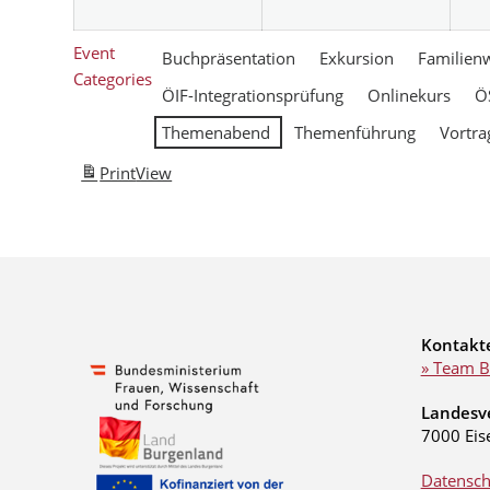
Event
Buchpräsentation
Exkursion
Familien
Categories
ÖIF-Integrationsprüfung
Onlinekurs
Ö
Themenabend
Themenführung
Vortra
Print
View
Kontakt
» Team B
Landesv
7000 Eis
Datensch