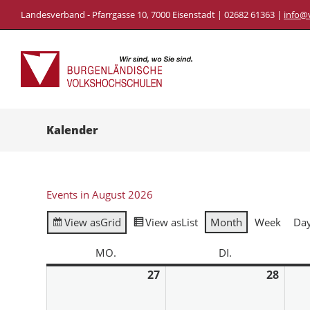
Landesverband - Pfarrgasse 10, 7000 Eisenstadt | 02682 61363 |
info@
Kalender
Events in August 2026
View as
Grid
View as
List
Month
Week
Da
MO.
DI.
27
28