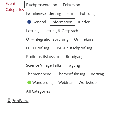
Event
Buchpräsentation
Exkursion
Categories
Familienwanderung
Film
Führung
General
Information
Kinder
Lesung
Lesung & Gespräch
ÖIF-Integrationsprüfung
Onlinekurs
ÖSD Prüfung
ÖSD-Deutschprüfung
Podiumsdiskussion
Rundgang
Science Village Talks
Tagung
Themenabend
Themenführung
Vortrag
Wanderung
Webinar
Workshop
All Categories
Print
View