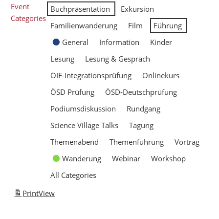
Event
Buchpräsentation
Exkursion
Categories
Familienwanderung
Film
Führung
General
Information
Kinder
Lesung
Lesung & Gespräch
ÖIF-Integrationsprüfung
Onlinekurs
ÖSD Prüfung
ÖSD-Deutschprüfung
Podiumsdiskussion
Rundgang
Science Village Talks
Tagung
Themenabend
Themenführung
Vortrag
Wanderung
Webinar
Workshop
All Categories
Print
View